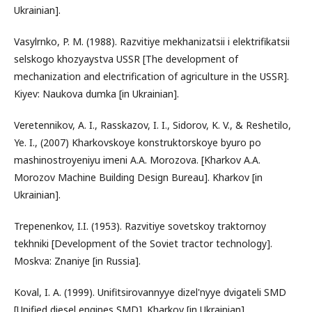
Ukrainian].
Vasylrnko, P. M. (1988). Razvitiye mekhanizatsii i elektrifikatsii
selskogo khozyaystva USSR [The development of
mechanization and electrification of agriculture in the USSR].
Kiyev: Naukova dumka [in Ukrainian].
Veretennikov, A. I., Rasskazov, I. I., Sidorov, K. V., & Reshetilo,
Ye. I., (2007) Kharkovskoye konstruktorskoye byuro po
mashinostroyeniyu imeni A.A. Morozova. [Kharkov A.A.
Morozov Machine Building Design Bureau]. Kharkov [in
Ukrainian].
Trepenenkov, I.I. (1953). Razvitiye sovetskoy traktornoy
tekhniki [Development of the Soviet tractor technology].
Moskva: Znaniye [in Russia].
Koval, I. A. (1999). Unifitsirovannyye dizel'nyye dvigateli SMD
[Unified diesel engines SMD]. Kharkov [in Ukrainian].