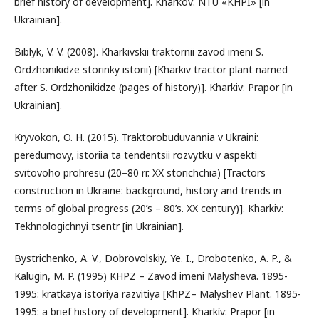
brief history of development]. Kharkov: NTU «KHPI» [in
Ukrainian].
Biblyk, V. V. (2008). Kharkivskii traktornii zavod imeni S.
Ordzhonikidze storinky istorii) [Kharkiv tractor plant named
after S. Ordzhonikidze (pages of history)]. Kharkiv: Prapor [in
Ukrainian].
Kryvokon, O. H. (2015). Traktorobuduvannia v Ukraini:
peredumovy, istoriia ta tendentsii rozvytku v aspekti
svitovoho prohresu (20–80 rr. XX storichchia) [Tractors
construction in Ukraine: background, history and trends in
terms of global progress (20’s – 80’s. XX century)]. Kharkiv:
Tekhnologichnyi tsentr [in Ukrainian].
Bystrichenko, A. V., Dobrovolskiy, Ye. I., Drobotenko, A. P., &
Kalugin, M. P. (1995) KHPZ – Zavod imeni Malysheva. 1895-
1995: kratkaya istoriya razvitiya [KhPZ– Malyshev Plant. 1895-
1995: a brief history of development]. Kharkív: Prapor [in