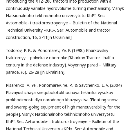
introducing the XTZ-200 tractors into production with a
continuously variable hydrovolume turning mechanism]. Visnyk
Natsionalnoho tekhnichnoho universytetu KhPI. Ser.:
Avtomobile- i traktorostroyeniye – Bulletin of the National
Technical University «KPI». Ser.: Automobile and tractor
construction, 16, 3-11[in Ukrainian].
Todorov, P. P., & Ponomarev, Ye. P. (1998.) Kharkovskiy
traktornyy – polveka v oboronke [Kharkov Tractor– half a
century in the defense industry]. Voyennyy parad – Military
parade, (6), 26-28 [in Ukrainian].
Pisarenko, A. Ye., Ponomarev, Ye. P., & Savchenko, L. V. (2004)
Plavayushchaya snegobolotokhodnaya tekhnika vysokoy
prokhodimosti dlya narodnogo khazyaystva [Floating snow
and swamp-going equipment of high maneuverability for the
people]. Visnyk Natsionalnoho tekhnichnoho universytetu
KhPI. Ser.: Avtomobile- i traktorostroyeniye – Bulletin of the
National Technical University «KPI». Ser.: Automobile and