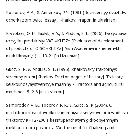
Rodionov, V. A., & Annenkov, P.N. (1981 )Rozhdennyy dvazhdy:
ocherk [Born twice: essay]. Kharkov: Prapor [in Ukrainian].
Kryvokon, O. H., Biblyk, V. V., & Abdula, S. L. (2006). Evolyutsiya
rozvytku produktsiyi VAT «KHTZ» [Evolution of development
of products of OJSC «KhTZ»]. Visti Akademiyi inzhenernykh
nauk Ukrayiny, (1), 18-21 [in Ukrainian].
Gudz, S. P., & Abdula, S. L. (1996). Kharkovskiy traktornyy:
stranitsy istorii [Kharkov Tractor: pages of history]. Traktory i
selskokhozyaystvennyye mashiny – Tractors and agricultural
machines, 5, 2-6 [in Ukrainian].
Samorodov, V. B., Todorov, P. P., & Gudz, S. P. (2004). O
neobkhodimosti dovodki i vnedreniya v seriynoye proizvodstvo
traktorov KHTZ-200 s besstupenchatym gidroobyemnym
mekhanizmom povorota [On the need for finalizing and