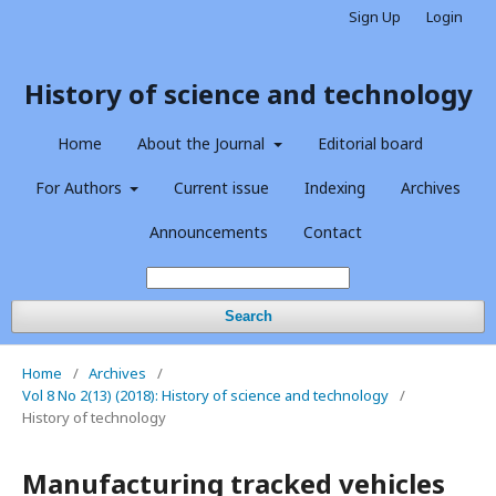
Sign Up
Login
History of science and technology
Home
About the Journal
Editorial board
For Authors
Current issue
Indexing
Archives
Announcements
Contact
Search
Home
/
Archives
/
Vol 8 No 2(13) (2018): History of science and technology
/
History of technology
Manufacturing tracked vehicles