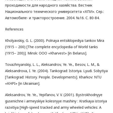
проходимости для народного хазяйства. Вестник
Национального технического университета «ХПИ». Сер.:
Автомобиле- и тракторостроение. 2004. №16. С. 80-84.
References
Kholyavskiy, G. L. (2000). Polnaya entsiklopediya tankov Mira
(1915 – 200) [The complete encyclopedia of World tanks
(1915– 200)]. Minsk: OOO «Kharvest» [in Belarus].
Tovazhnyanskiy, L. L., Aleksandrov, Ye. Ye., Besov, L. M., &
Aleksandrova, I. Ye. (2004). Tankograd: Istoriya. Lyudi. Sobytiya
[Tankograd: History. People. Developments]. Kharkov: NTU
«KHPI» [in Ukrainian].
Aleksandrov, Ye. Ye., Yepifanov, V. V. (2001). Bystrokhodnyye
gusenichne i armeyskiye kolesnyye mashiny : Kratkaya istoriya
razvitiya [High-speed tracked and army wheeled vehicles: A