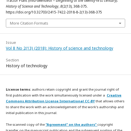
Tractor Plant (mid-twentieth – beginning of the twenty-first century).
History of Science and Technology
,
8
(2(13), 368-375.
https://doi.org/10.32703/2415-7422-2018-8-2(13)-368-375
More Citation Formats
Issue
Vol 8 No 2(13) (2018): History of science and technology
Section
History of technology
License terms:
authors retain copyright and grant the journal right of
first publication with the work simultaneously licensed under a
Creative
Commons Attribution License International CC-BY
that allows others
to share the work with an acknowledgement of the work's authorship and
initial publication in this journal.
The scanned copy of the
"Agreement” on the authors"
copyright
transfer on the manuscript publication and the subsequent posting of the