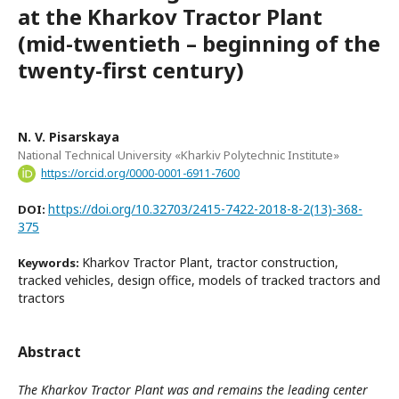
at the Kharkov Tractor Plant
(mid-twentieth – beginning of the
twenty-first century)
N. V. Pisarskaya
National Technical University «Kharkiv Polytechnic Institute»
https://orcid.org/0000-0001-6911-7600
https://doi.org/10.32703/2415-7422-2018-8-2(13)-368-
DOI:
375
Kharkov Tractor Plant, tractor construction,
Keywords:
tracked vehicles, design office, models of tracked tractors and
tractors
Abstract
The Kharkov Tractor Plant was and remains the leading center