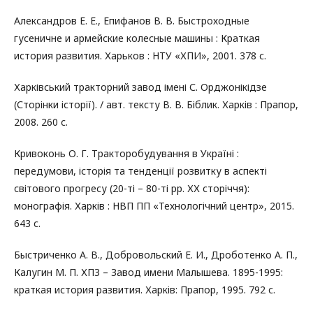
Александров Е. Е., Епифанов В. В. Быстроходные
гусеничне и армейские колесные машины : Краткая
история развития. Харьков : НТУ «ХПИ», 2001. 378 с.
Харківський тракторний завод імені С. Орджонікідзе
(Сторінки історії). / авт. тексту В. В. Біблик. Харків : Прапор,
2008. 260 с.
Кривоконь О. Г. Тракторобудування в Україні :
передумови, історія та тенденції розвитку в аспекті
світового прогресу (20-ті – 80-ті рр. ХХ сторіччя):
монографія. Харків : НВП ПП «Технологічний центр», 2015.
643 с.
Быстриченко А. В., Добровольский Е. И., Дроботенко А. П.,
Калугин М. П. ХПЗ – Завод имени Малышева. 1895-1995:
краткая история развития. Харків: Прапор, 1995. 792 с.